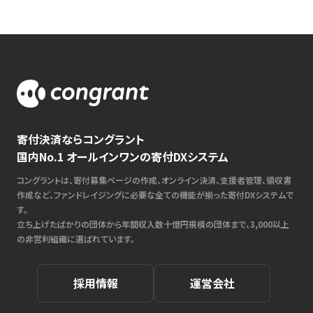
寄付決済ならコングラント
国内No.1 オールインワンの寄付DXシステム
コングラントは、寄付募集ページの作成、オンライン決済、支援者管理、領収書
作成など、ファンドレイジングに必要な全ての機能が揃った寄付DXシステムで
す。
立ち上げたばかりの団体から年間収入数十億円規模の団体まで、3,000以上
の非営利組織に選ばれています。
採用情報
運営会社