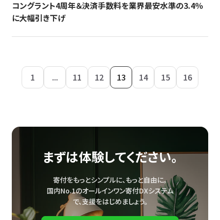
コングラント4周年＆決済手数料を業界最安水準の3.4％
に大幅引き下げ
1
...
11
12
13
14
15
16
まずは体験してください。
寄付をもっとシンプルに、もっと自由に。
国内No.1のオールインワン寄付DXシステム
で、
支援をはじめましょう。