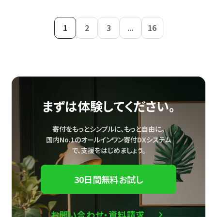
1
2
3
...
16
まずは体験してください。
寄付をもっとシンプルに、もっと自由に。
国内No.1のオールインワン寄付DXシステム
で、
支援をはじめましょう。
30日間無料お試し
お問い合わせ・資料請求