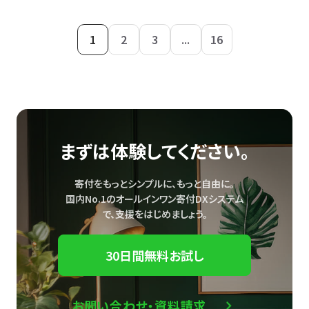
1
2
3
...
16
まずは体験してください。
寄付をもっとシンプルに、もっと自由に。
国内No.1のオールインワン寄付DXシステム
で、
支援をはじめましょう。
30日間無料お試し
お問い合わせ・資料請求