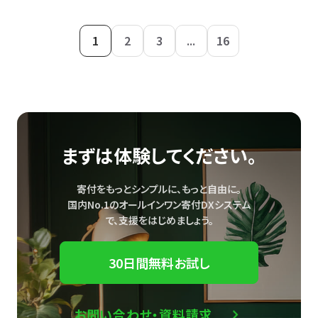
1
2
3
...
16
まずは体験してください。
寄付をもっとシンプルに、もっと自由に。
国内No.1のオールインワン寄付DXシステム
で、
支援をはじめましょう。
30日間無料お試し
お問い合わせ・資料請求