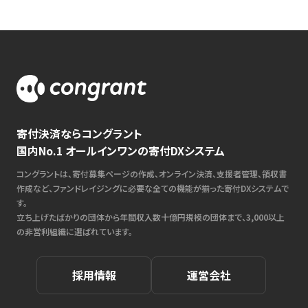
寄付決済ならコングラント
国内No.1 オールインワンの寄付DXシステム
コングラントは、寄付募集ページの作成、オンライン決済、支援者管理、領収書
作成など、ファンドレイジングに必要な全ての機能が揃った寄付DXシステムで
す。
立ち上げたばかりの団体から年間収入数十億円規模の団体まで、3,000以上
の非営利組織に選ばれています。
採用情報
運営会社