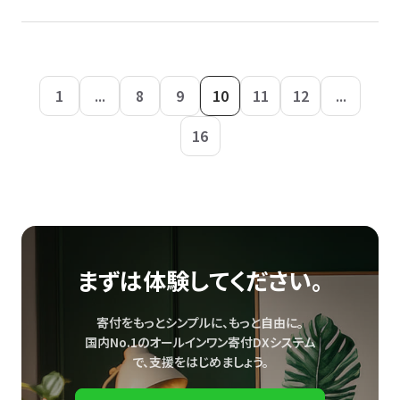
1
...
8
9
10
11
12
...
16
まずは体験してください。
寄付をもっとシンプルに、もっと自由に。
国内No.1のオールインワン寄付DXシステム
で、
支援をはじめましょう。