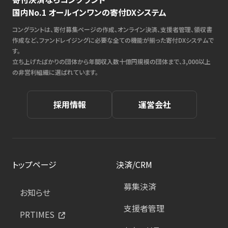
国内No.1 オールインワンの寄付DXシステム
コングラントは、寄付募集ページの作成、オンライン決済、支援者管理、領収書
作成など、ファンドレイジングに必要な全ての機能が揃った寄付DXシステムで
す。
立ち上げたばかりの団体から年間収入数十億円規模の団体まで、3,000以上
の非営利組織に選ばれています。
採用情報
運営会社
トップページ
決済/CRM
募集決済
お知らせ
支援者管理
PRTIMES