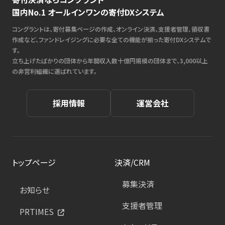
国内No.1 オールインワンの寄付DXシステム
コングラントは、寄付募集ページの作成、オンライン決済、支援者管理、領収書
作成など、ファンドレイジングに必要な全ての機能が揃った寄付DXシステムで
す。
立ち上げたばかりの団体から年間収入数十億円規模の団体まで、3,000以上
の非営利組織に選ばれています。
採用情報
運営会社
トップページ
決済/CRM
募集決済
お知らせ
支援者管理
PRTIMES