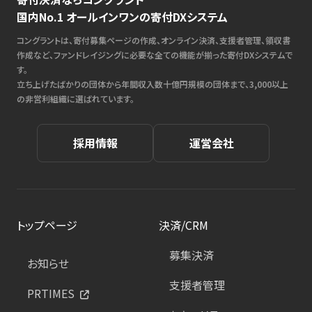
国内No.1 オールインワンの寄付DXシステム
コングラントは、寄付募集ページの作成、オンライン決済、支援者管理、領収書
作成など、ファンドレイジングに必要な全ての機能が揃った寄付DXシステムで
す。
立ち上げたばかりの団体から年間収入数十億円規模の団体まで、3,000以上
の非営利組織に選ばれています。
採用情報
運営会社
トップページ
決済/CRM
募集決済
お知らせ
支援者管理
PRTIMES