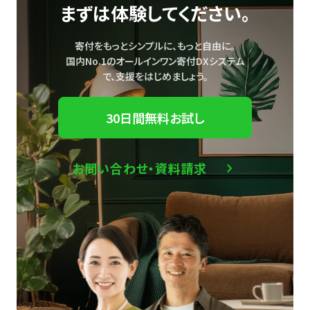
まずは体験してください。
寄付をもっとシンプルに、もっと自由に。
国内No.1のオールインワン寄付DXシステム
で、
支援をはじめましょう。
30日間無料お試し
お問い合わせ・資料請求