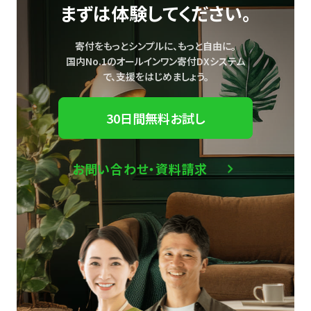
まずは体験してください。
寄付をもっとシンプルに、もっと自由に。
国内No.1のオールインワン寄付DXシステム
で、
支援をはじめましょう。
30日間無料お試し
お問い合わせ・資料請求