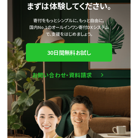
まずは体験してください。
寄付をもっとシンプルに、もっと自由に。
国内No.1のオールインワン寄付DXシステム
で、
支援をはじめましょう。
30日間無料お試し
お問い合わせ・資料請求