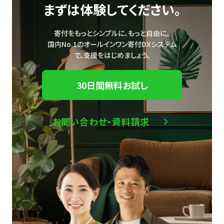
まずは体験してください。
寄付をもっとシンプルに、もっと自由に。
国内No.1のオールインワン寄付DXシステム
で、
支援をはじめましょう。
30日間無料お試し
お問い合わせ・資料請求