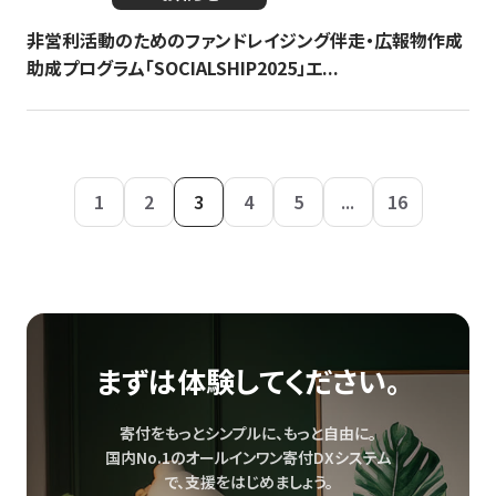
非営利活動のためのファンドレイジング伴走・広報物作成
助成プログラム「SOCIALSHIP2025」エ...
1
2
3
4
5
...
16
まずは体験してください。
寄付をもっとシンプルに、もっと自由に。
国内No.1のオールインワン寄付DXシステム
で、
支援をはじめましょう。