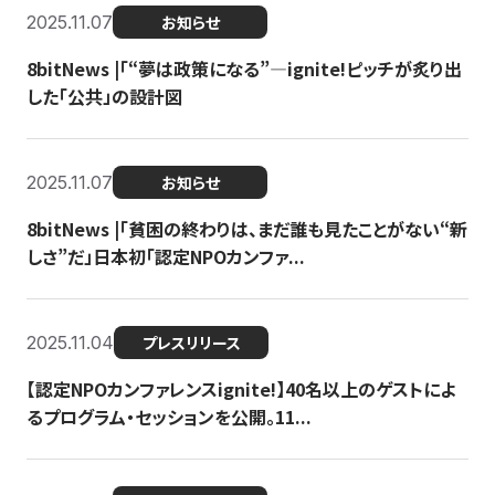
2025.11.07
お知らせ
8bitNews |「“夢は政策になる”—ignite!ピッチが炙り出
した「公共」の設計図
2025.11.07
お知らせ
8bitNews |「貧困の終わりは、まだ誰も見たことがない“新
しさ”だ」日本初「認定NPOカンファ...
2025.11.04
プレスリリース
【認定NPOカンファレンスignite!】40名以上のゲストによ
るプログラム・セッションを公開。11...