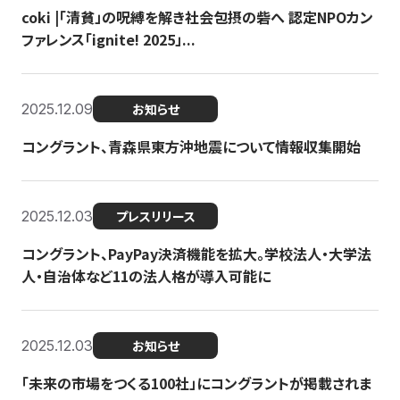
coki |「清貧」の呪縛を解き社会包摂の砦へ 認定NPOカン
ファレンス「ignite! 2025」...
2025.12.09
お知らせ
コングラント、青森県東方沖地震について情報収集開始
2025.12.03
プレスリリース
コングラント、PayPay決済機能を拡大。学校法人・大学法
人・自治体など11の法人格が導入可能に
2025.12.03
お知らせ
「未来の市場をつくる100社」にコングラントが掲載されま