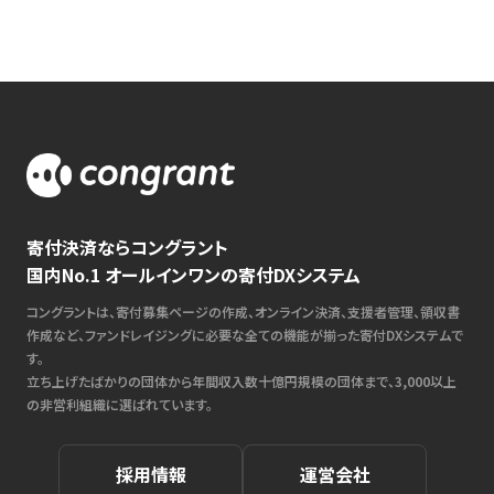
寄付決済ならコングラント
国内No.1 オールインワンの寄付DXシステム
コングラントは、寄付募集ページの作成、オンライン決済、支援者管理、領収書
作成など、ファンドレイジングに必要な全ての機能が揃った寄付DXシステムで
す。
立ち上げたばかりの団体から年間収入数十億円規模の団体まで、3,000以上
の非営利組織に選ばれています。
採用情報
運営会社