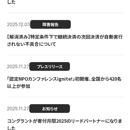
した
2025.12.03
障害報告
【解消済み】特定条件下で継続決済の次回決済が自動実行
されない不具合について
2025.11.27
プレスリリース
「認定NPOカンファレンスignite!」初開催、全国から420名
以上が参加
2025.11.27
お知らせ
コングラントが寄付月間2025のリードパートナーになりま
した