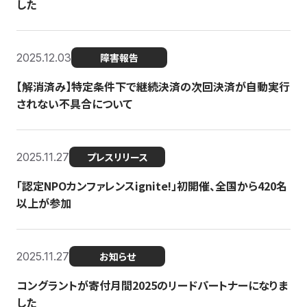
した
2025.12.03
障害報告
【解消済み】特定条件下で継続決済の次回決済が自動実行
されない不具合について
2025.11.27
プレスリリース
「認定NPOカンファレンスignite!」初開催、全国から420名
以上が参加
2025.11.27
お知らせ
コングラントが寄付月間2025のリードパートナーになりま
した