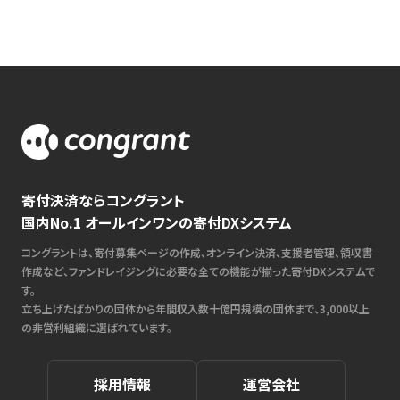
寄付決済ならコングラント
国内No.1 オールインワンの寄付DXシステム
コングラントは、寄付募集ページの作成、オンライン決済、支援者管理、領収書
作成など、ファンドレイジングに必要な全ての機能が揃った寄付DXシステムで
す。
立ち上げたばかりの団体から年間収入数十億円規模の団体まで、3,000以上
の非営利組織に選ばれています。
採用情報
運営会社