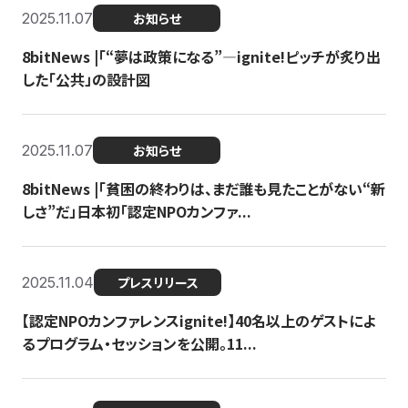
2025.11.07
お知らせ
8bitNews |「“夢は政策になる”—ignite!ピッチが炙り出
した「公共」の設計図
2025.11.07
お知らせ
8bitNews |「貧困の終わりは、まだ誰も見たことがない“新
しさ”だ」日本初「認定NPOカンファ...
2025.11.04
プレスリリース
【認定NPOカンファレンスignite!】40名以上のゲストによ
るプログラム・セッションを公開。11...