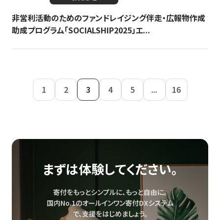
非営利活動のためのファンドレイジング伴走・広報物作成
助成プログラム「SOCIALSHIP2025」エ...
1
2
3
4
5
...
16
まずは体験してください。
寄付をもっとシンプルに、もっと自由に。
国内No.1のオールインワン寄付DXシステム
で、
支援をはじめましょう。