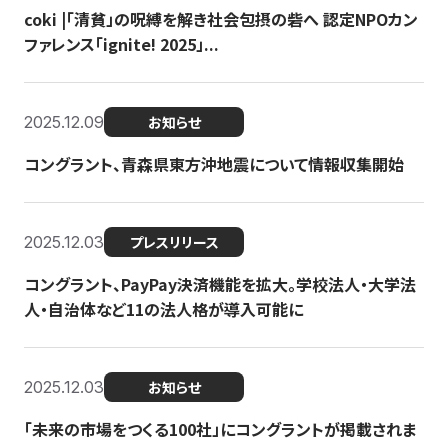
coki |「清貧」の呪縛を解き社会包摂の砦へ 認定NPOカン
ファレンス「ignite! 2025」...
2025.12.09
お知らせ
コングラント、青森県東方沖地震について情報収集開始
2025.12.03
プレスリリース
コングラント、PayPay決済機能を拡大。学校法人・大学法
人・自治体など11の法人格が導入可能に
2025.12.03
お知らせ
「未来の市場をつくる100社」にコングラントが掲載されま