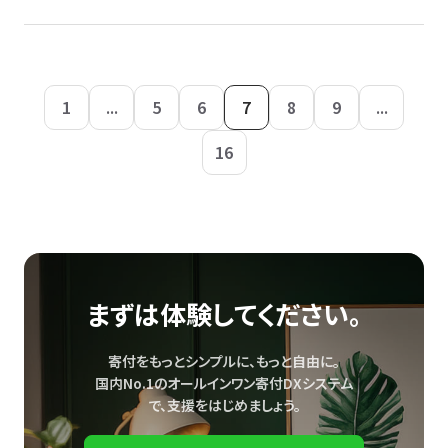
1
...
5
6
7
8
9
...
16
まずは体験してください。
寄付をもっとシンプルに、もっと自由に。
国内No.1のオールインワン寄付DXシステム
で、
支援をはじめましょう。