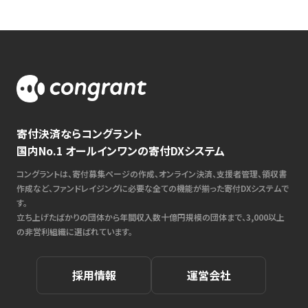
寄付決済ならコングラント
国内No.1 オールインワンの寄付DXシステム
コングラントは、寄付募集ページの作成、オンライン決済、支援者管理、領収書
作成など、ファンドレイジングに必要な全ての機能が揃った寄付DXシステムで
す。
立ち上げたばかりの団体から年間収入数十億円規模の団体まで、3,000以上
の非営利組織に選ばれています。
採用情報
運営会社