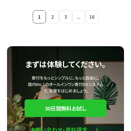
1
2
3
...
16
まずは体験してください。
寄付をもっとシンプルに、もっと自由に。
国内No.1のオールインワン寄付DXシステム
で、
支援をはじめましょう。
30日間無料お試し
お問い合わせ・資料請求