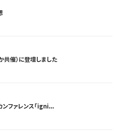
想
か共催）に登壇しました
ンファレンス「igni...