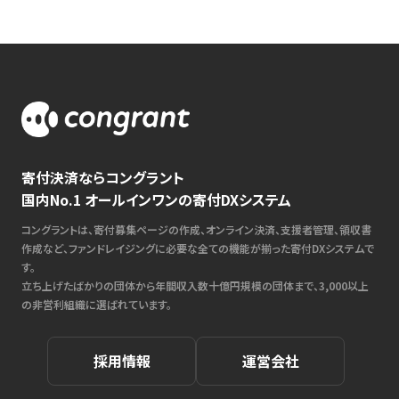
寄付決済ならコングラント
国内No.1 オールインワンの寄付DXシステム
コングラントは、寄付募集ページの作成、オンライン決済、支援者管理、領収書
作成など、ファンドレイジングに必要な全ての機能が揃った寄付DXシステムで
す。
立ち上げたばかりの団体から年間収入数十億円規模の団体まで、3,000以上
の非営利組織に選ばれています。
採用情報
運営会社