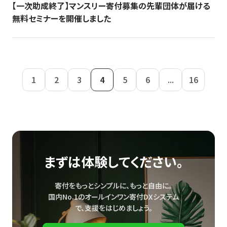
【一次助成終了】マンスリー寄付募集の先輩団体が届ける
無料セミナーを開催しました
1
2
3
4
5
6
...
16
まずは体験してください。
寄付をもっとシンプルに、もっと自由に。
国内No.1のオールインワン寄付DXシステム
で、
支援をはじめましょう。