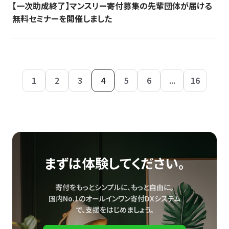
【一次助成終了】マンスリー寄付募集の先輩団体が届ける
無料セミナーを開催しました
1
2
3
4
5
6
...
16
まずは体験してください。
寄付をもっとシンプルに、もっと自由に。
国内No.1のオールインワン寄付DXシステム
で、
支援をはじめましょう。