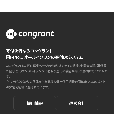
寄付決済ならコングラント
国内No.1 オールインワンの寄付DXシステム
コングラントは、寄付募集ページの作成、オンライン決済、支援者管理、領収書
作成など、ファンドレイジングに必要な全ての機能が揃った寄付DXシステムで
す。
立ち上げたばかりの団体から年間収入数十億円規模の団体まで、3,000以上
の非営利組織に選ばれています。
採用情報
運営会社