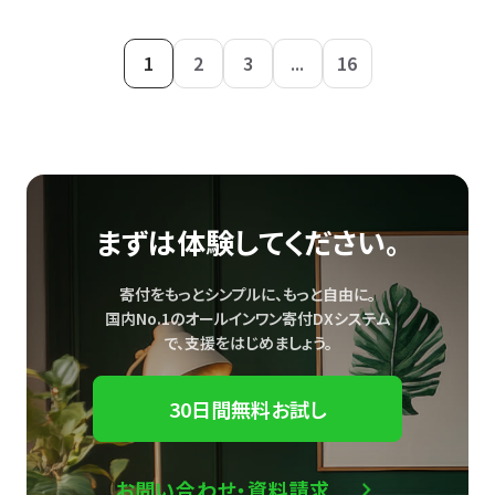
1
2
3
...
16
まずは体験してください。
寄付をもっとシンプルに、もっと自由に。
国内No.1のオールインワン寄付DXシステム
で、
支援をはじめましょう。
30日間無料お試し
お問い合わせ・資料請求