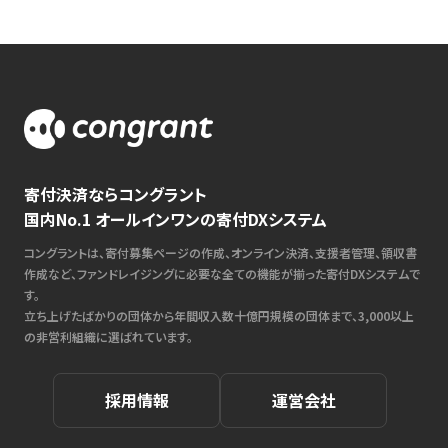
寄付決済ならコングラント
国内No.1 オールインワンの寄付DXシステム
コングラントは、寄付募集ページの作成、オンライン決済、支援者管理、領収書
作成など、ファンドレイジングに必要な全ての機能が揃った寄付DXシステムで
す。
立ち上げたばかりの団体から年間収入数十億円規模の団体まで、3,000以上
の非営利組織に選ばれています。
採用情報
運営会社