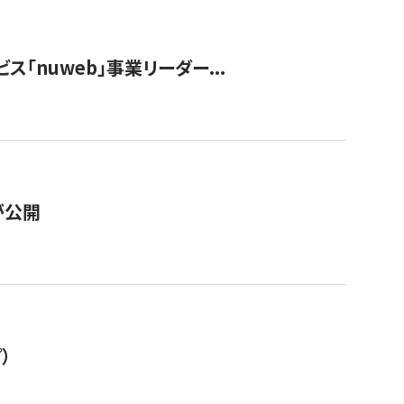
ス「nuweb」事業リーダー...
が公開
）