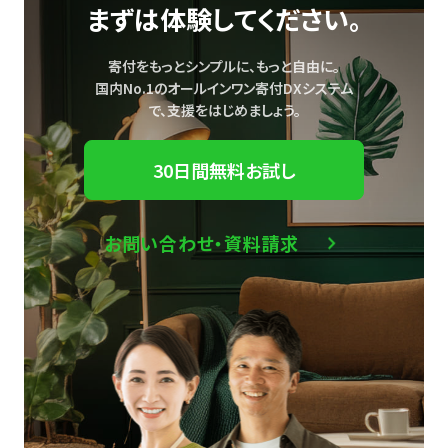
まずは体験してください。
寄付をもっとシンプルに、もっと自由に。
国内No.1のオールインワン寄付DXシステム
で、
支援をはじめましょう。
30日間無料お試し
お問い合わせ・資料請求