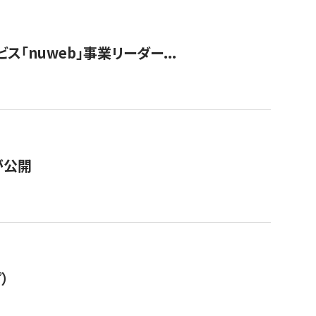
ス「nuweb」事業リーダー...
が公開
）