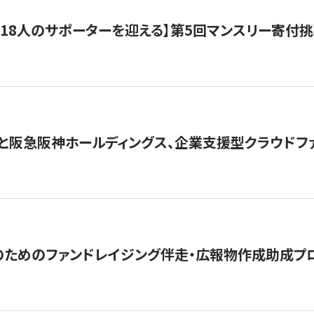
318人のサポーターを迎える】​​第5回マンスリー寄
と阪急阪神ホールディングス、企業支援型クラウドファン
めのファンドレイジング伴走・広報物作成助成プログラム「S