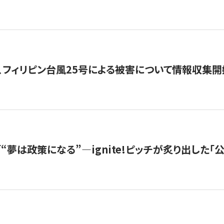
、フィリピン台風25号による被害について情報収集開
s |「“夢は政策になる”—ignite!ピッチが炙り出した