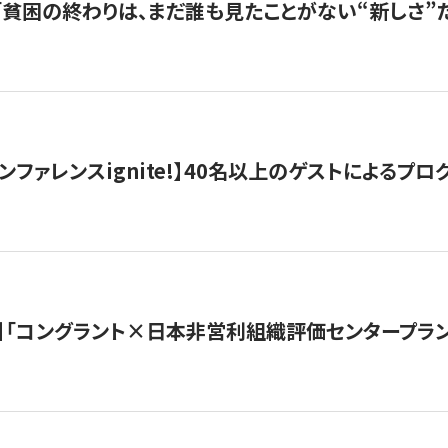
s |「貧困の終わりは、まだ誰も見たことがない“新しさ”だ
ンファレンスignite!】40名以上のゲストによるプログ
】「コングラント×日本非営利組織評価センタープラ