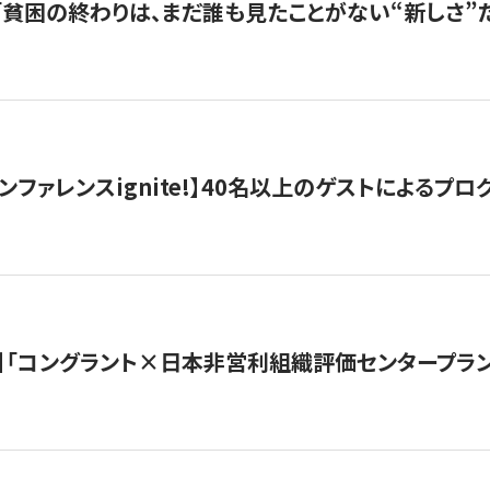
s |「貧困の終わりは、まだ誰も見たことがない“新しさ”だ
ンファレンスignite!】40名以上のゲストによるプログ
】「コングラント×日本非営利組織評価センタープラ