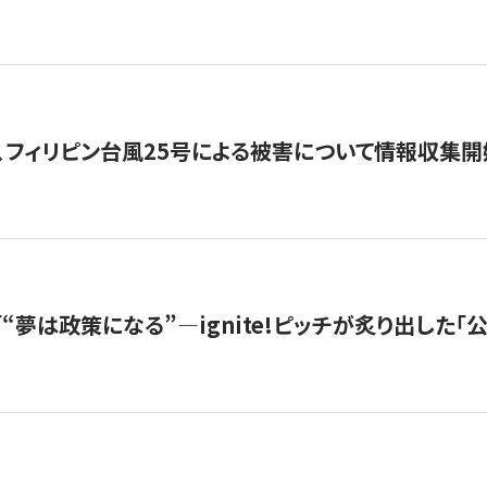
、フィリピン台風25号による被害について情報収集開
s |「“夢は政策になる”—ignite!ピッチが炙り出した