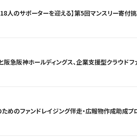
318人のサポーターを迎える】​​第5回マンスリー寄
と阪急阪神ホールディングス、企業支援型クラウドファン
めのファンドレイジング伴走・広報物作成助成プログラム「S