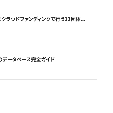
ラウドファンディングで行う12団体...
GOのデータベース完全ガイド
。