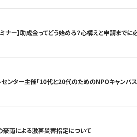
催セミナー】助成金ってどう始める？心構えと申請までに
トセンター主催「10代と20代のためのNPOキャンパ
の豪雨による激甚災害指定について