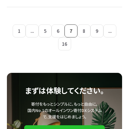
1
...
5
6
7
8
9
...
16
まずは体験してください。
寄付をもっとシンプルに、もっと自由に。
国内No.1のオールインワン寄付DXシステム
で、
支援をはじめましょう。