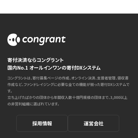
寄付決済ならコングラント
国内No.1 オールインワンの寄付DXシステム
コングラントは、寄付募集ページの作成、オンライン決済、支援者管理、領収書
作成など、ファンドレイジングに必要な全ての機能が揃った寄付DXシステムで
す。
立ち上げたばかりの団体から年間収入数十億円規模の団体まで、3,000以上
の非営利組織に選ばれています。
採用情報
運営会社