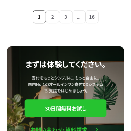
1
2
3
...
16
まずは体験してください。
寄付をもっとシンプルに、もっと自由に。
国内No.1のオールインワン寄付DXシステム
で、
支援をはじめましょう。
30日間無料お試し
お問い合わせ・資料請求