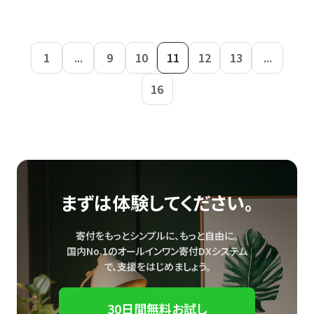
1
...
9
10
11
12
13
...
16
まずは体験してください。
寄付をもっとシンプルに、もっと自由に。
国内No.1のオールインワン寄付DXシステム
で、
支援をはじめましょう。
30日間無料お試し