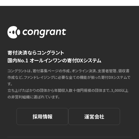
寄付決済ならコングラント
国内No.1 オールインワンの寄付DXシステム
コングラントは、寄付募集ページの作成、オンライン決済、支援者管理、領収書
作成など、ファンドレイジングに必要な全ての機能が揃った寄付DXシステムで
す。
立ち上げたばかりの団体から年間収入数十億円規模の団体まで、3,000以上
の非営利組織に選ばれています。
採用情報
運営会社