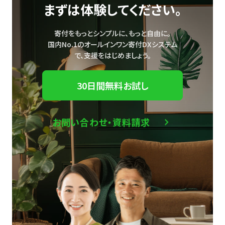
まずは体験してください。
寄付をもっとシンプルに、もっと自由に。
国内No.1のオールインワン寄付DXシステム
で、
支援をはじめましょう。
30日間無料お試し
お問い合わせ・資料請求