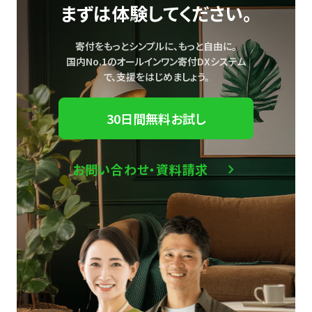
まずは体験してください。
寄付をもっとシンプルに、もっと自由に。
国内No.1のオールインワン寄付DXシステム
で、
支援をはじめましょう。
30日間無料お試し
お問い合わせ・資料請求