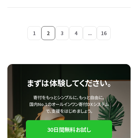
1
2
3
4
...
16
まずは体験してください。
寄付をもっとシンプルに、もっと自由に。
国内No.1のオールインワン寄付DXシステム
で、
支援をはじめましょう。
30日間無料お試し