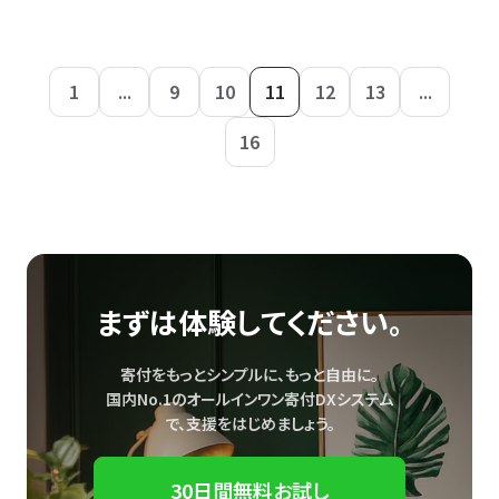
1
...
9
10
11
12
13
...
16
まずは体験してください。
寄付をもっとシンプルに、もっと自由に。
国内No.1のオールインワン寄付DXシステム
で、
支援をはじめましょう。
30日間無料お試し