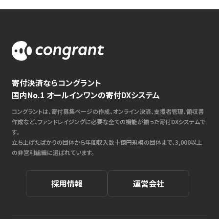
寄付決済ならコングラント
国内No.1 オールインワンの寄付DXシステム
コングラントは、寄付募集ページの作成、オンライン決済、支援者管理、領収書
作成など、ファンドレイジングに必要な全ての機能が揃った寄付DXシステムで
す。
立ち上げたばかりの団体から年間収入数十億円規模の団体まで、3,000以上
の非営利組織に選ばれています。
採用情報
運営会社