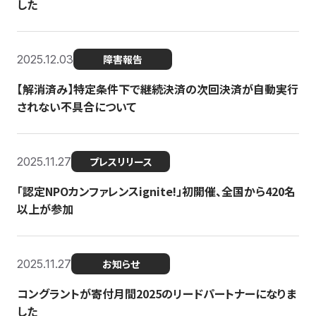
した
2025.12.03
障害報告
【解消済み】特定条件下で継続決済の次回決済が自動実行
されない不具合について
2025.11.27
プレスリリース
「認定NPOカンファレンスignite!」初開催、全国から420名
以上が参加
2025.11.27
お知らせ
コングラントが寄付月間2025のリードパートナーになりま
した