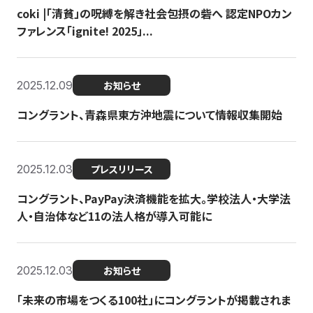
coki |「清貧」の呪縛を解き社会包摂の砦へ 認定NPOカン
ファレンス「ignite! 2025」...
2025.12.09
お知らせ
コングラント、青森県東方沖地震について情報収集開始
2025.12.03
プレスリリース
コングラント、PayPay決済機能を拡大。学校法人・大学法
人・自治体など11の法人格が導入可能に
2025.12.03
お知らせ
「未来の市場をつくる100社」にコングラントが掲載されま