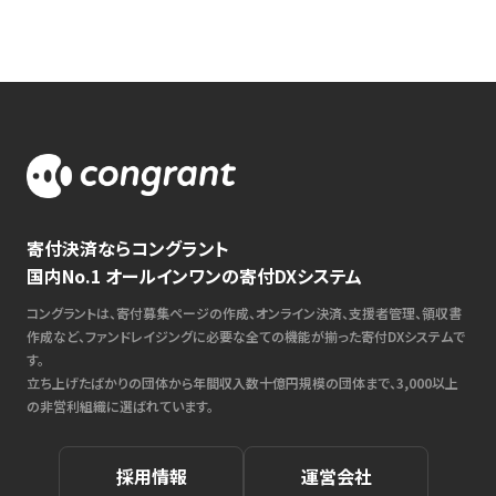
寄付決済ならコングラント
国内No.1 オールインワンの寄付DXシステム
コングラントは、寄付募集ページの作成、オンライン決済、支援者管理、領収書
作成など、ファンドレイジングに必要な全ての機能が揃った寄付DXシステムで
す。
立ち上げたばかりの団体から年間収入数十億円規模の団体まで、3,000以上
の非営利組織に選ばれています。
採用情報
運営会社