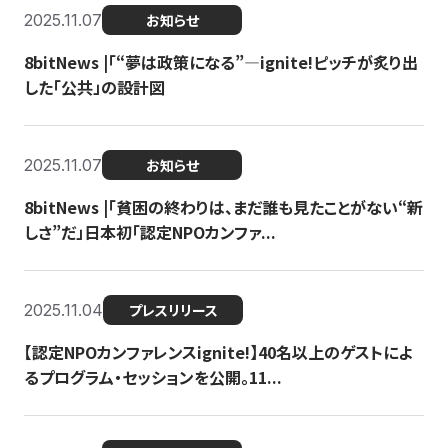
2025.11.07
お知らせ
8bitNews |「“夢は政策になる”—ignite!ピッチが炙り出
した「公共」の設計図
2025.11.07
お知らせ
8bitNews |「貧困の終わりは、まだ誰も見たことがない“新
しさ”だ」日本初「認定NPOカンファ...
2025.11.04
プレスリリース
【認定NPOカンファレンスignite!】40名以上のゲストによ
るプログラム・セッションを公開。11...