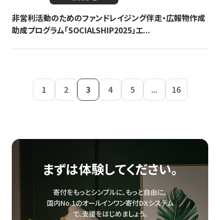
非営利活動のためのファンドレイジング伴走・広報物作成
助成プログラム「SOCIALSHIP2025」エ...
1
2
3
4
5
...
16
まずは体験してください。
寄付をもっとシンプルに、もっと自由に。
国内No.1のオールインワン寄付DXシステム
で、
支援をはじめましょう。