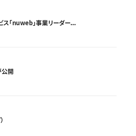
ス「nuweb」事業リーダー...
が公開
）