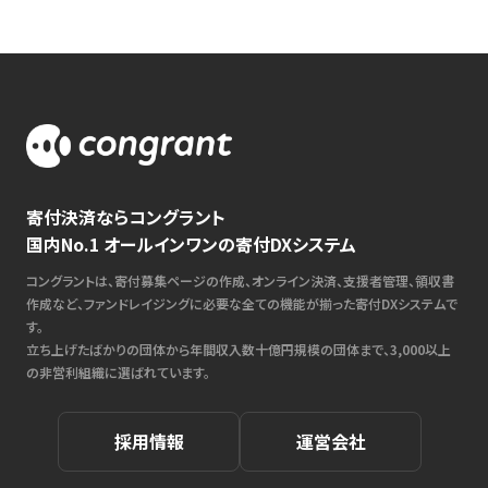
寄付決済ならコングラント
国内No.1 オールインワンの寄付DXシステム
コングラントは、寄付募集ページの作成、オンライン決済、支援者管理、領収書
作成など、ファンドレイジングに必要な全ての機能が揃った寄付DXシステムで
す。
立ち上げたばかりの団体から年間収入数十億円規模の団体まで、3,000以上
の非営利組織に選ばれています。
採用情報
運営会社