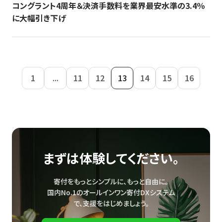
コングラント4周年＆決済手数料を業界最安水準の3.4％
に大幅引き下げ
1
...
11
12
13
14
15
16
まずは体験してください。
寄付をもっとシンプルに、もっと自由に。
国内No.1のオールインワン寄付DXシステム
で、
支援をはじめましょう。