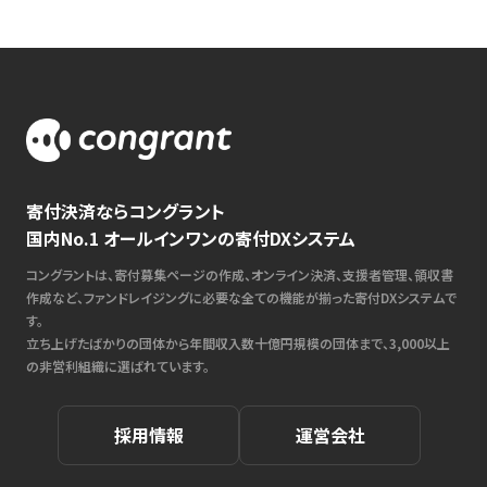
寄付決済ならコングラント
国内No.1 オールインワンの寄付DXシステム
コングラントは、寄付募集ページの作成、オンライン決済、支援者管理、領収書
作成など、ファンドレイジングに必要な全ての機能が揃った寄付DXシステムで
す。
立ち上げたばかりの団体から年間収入数十億円規模の団体まで、3,000以上
の非営利組織に選ばれています。
採用情報
運営会社