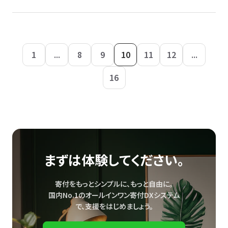
1
...
8
9
10
11
12
...
16
まずは体験してください。
寄付をもっとシンプルに、もっと自由に。
国内No.1のオールインワン寄付DXシステム
で、
支援をはじめましょう。