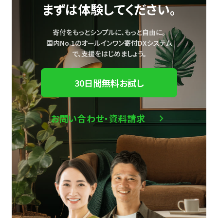
まずは体験してください。
寄付をもっとシンプルに、もっと自由に。
国内No.1のオールインワン寄付DXシステム
で、
支援をはじめましょう。
30日間無料お試し
お問い合わせ・資料請求