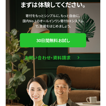
まずは体験してください。
寄付をもっとシンプルに、もっと自由に。
国内No.1のオールインワン寄付DXシステム
で、
支援をはじめましょう。
30日間無料お試し
お問い合わせ・資料請求