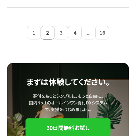
1
2
3
4
...
16
まずは体験してください。
寄付をもっとシンプルに、もっと自由に。
国内No.1のオールインワン寄付DXシステム
で、
支援をはじめましょう。
30日間無料お試し