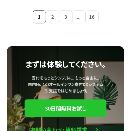
1
2
3
...
16
まずは体験してください。
寄付をもっとシンプルに、もっと自由に。
国内No.1のオールインワン寄付DXシステム
で、
支援をはじめましょう。
30日間無料お試し
お問い合わせ・資料請求