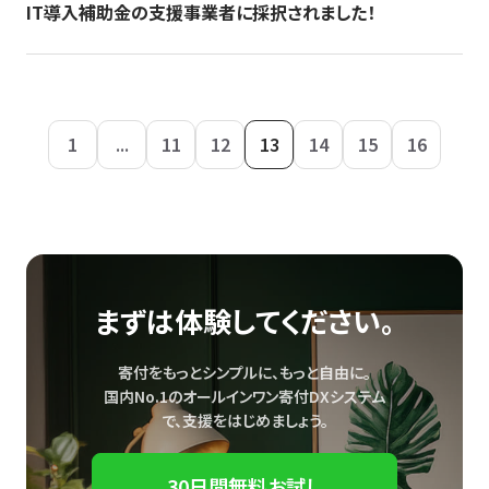
IT導入補助金の支援事業者に採択されました！
1
...
11
12
13
14
15
16
まずは体験してください。
寄付をもっとシンプルに、もっと自由に。
国内No.1のオールインワン寄付DXシステム
で、
支援をはじめましょう。
30日間無料お試し