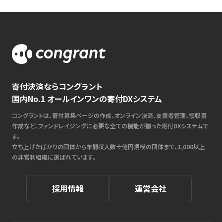
寄付決済ならコングラント
国内No.1 オールインワンの寄付DXシステム
コングラントは、寄付募集ページの作成、オンライン決済、支援者管理、領収書
作成など、ファンドレイジングに必要な全ての機能が揃った寄付DXシステムで
す。
立ち上げたばかりの団体から年間収入数十億円規模の団体まで、3,000以上
の非営利組織に選ばれています。
採用情報
運営会社