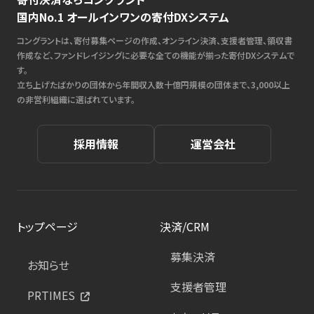
国内No.1 オールインワンの寄付DXシステム
コングラントは、寄付募集ページの作成、オンライン決済、支援者管理、領収書
作成など、ファンドレイジングに必要な全ての機能が揃った寄付DXシステムで
す。
立ち上げたばかりの団体から年間収入数十億円規模の団体まで、3,000以上
の非営利組織に選ばれています。
採用情報
運営会社
トップページ
決済/CRM
募集決済
お知らせ
支援者管理
PRTIMES