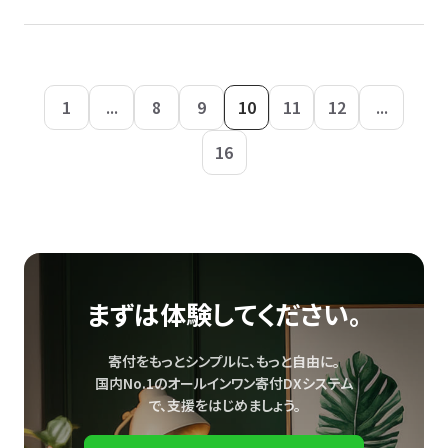
1
...
8
9
10
11
12
...
16
まずは体験してください。
寄付をもっとシンプルに、もっと自由に。
国内No.1のオールインワン寄付DXシステム
で、
支援をはじめましょう。