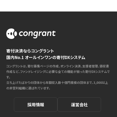
寄付決済ならコングラント
国内No.1 オールインワンの寄付DXシステム
コングラントは、寄付募集ページの作成、オンライン決済、支援者管理、領収書
作成など、ファンドレイジングに必要な全ての機能が揃った寄付DXシステムで
す。
立ち上げたばかりの団体から年間収入数十億円規模の団体まで、3,000以上
の非営利組織に選ばれています。
採用情報
運営会社