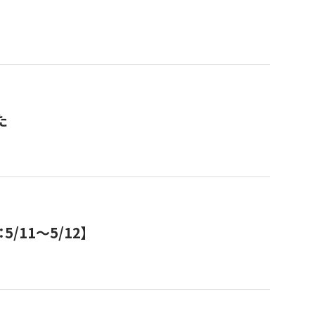
た
11～5/12】