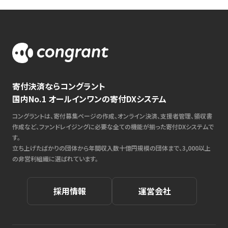
寄付決済ならコングラント
国内No.1 オールインワンの寄付DXシステム
コングラントは、寄付募集ページの作成、オンライン決済、支援者管理、領収書
作成など、ファンドレイジングに必要な全ての機能が揃った寄付DXシステムで
す。
立ち上げたばかりの団体から年間収入数十億円規模の団体まで、3,000以上
の非営利組織に選ばれています。
採用情報
運営会社