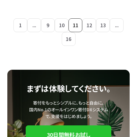
1
...
9
10
11
12
13
...
16
まずは体験してください。
寄付をもっとシンプルに、もっと自由に。
国内No.1のオールインワン寄付DXシステム
で、
支援をはじめましょう。
30日間無料お試し