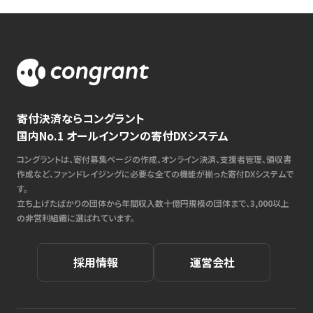
寄付決済ならコングラント
国内No.1 オールインワンの寄付DXシステム
コングラントは、寄付募集ページの作成、オンライン決済、支援者管理、領収書
作成など、ファンドレイジングに必要な全ての機能が揃った寄付DXシステムで
す。
立ち上げたばかりの団体から年間収入数十億円規模の団体まで、3,000以上
の非営利組織に選ばれています。
採用情報
運営会社