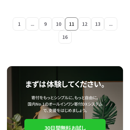
1
...
9
10
11
12
13
...
16
まずは体験してください。
寄付をもっとシンプルに、もっと自由に。
国内No.1のオールインワン寄付DXシステム
で、
支援をはじめましょう。
30日間無料お試し