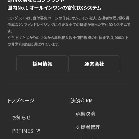
国内No.1 オールインワンの寄付DXシステム
コングラントは、寄付募集ページの作成、オンライン決済、支援者管理、領収書
作成など、ファンドレイジングに必要な全ての機能が揃った寄付DXシステムで
す。
立ち上げたばかりの団体から年間収入数十億円規模の団体まで、3,000以上
の非営利組織に選ばれています。
採用情報
運営会社
トップページ
決済/CRM
募集決済
お知らせ
支援者管理
PRTIMES