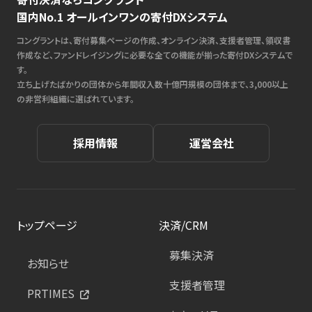
国内No.1 オールインワンの寄付DXシステム
コングラントは、寄付募集ページの作成、オンライン決済、支援者管理、領収書
作成など、ファンドレイジングに必要な全ての機能が揃った寄付DXシステムで
す。
立ち上げたばかりの団体から年間収入数十億円規模の団体まで、3,000以上
の非営利組織に選ばれています。
採用情報
運営会社
トップページ
決済/CRM
募集決済
お知らせ
支援者管理
PRTIMES